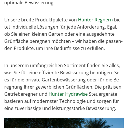
op­ti­ma­le Be­wäs­se­rung.
Un­se­re brei­te Pro­dukt­pa­let­te von
Hun­ter Reg­nern
bie­
tet in­di­vi­du­el­le Lö­sun­gen für jede An­for­de­rung. Egal,
ob Sie einen klei­nen Gar­ten oder eine aus­ge­dehn­te
Grün­flä­che be­reg­nen möch­ten – wir haben die pas­sen­
den Pro­duk­te, um Ihre Be­dürf­nis­se zu er­fül­len.
In un­se­rem um­fang­rei­chen Sor­ti­ment fin­den Sie alles,
was Sie für eine ef­fi­zi­en­te Be­wäs­se­rung be­nö­ti­gen. Sei
es für die pri­va­te Gar­ten­be­wäs­se­rung oder für die Be­
reg­nung Ihrer ge­werb­li­chen Grün­flä­chen. Die prä­zi­sen
Ge­trie­be­reg­ner und
Hun­ter Hy­dra­wi­se
Steu­er­ge­rä­te
ba­sie­ren auf mo­derns­ter Tech­no­lo­gie und sor­gen für
eine zu­ver­läs­si­ge und leis­tungs­star­ke Be­wäs­se­rung.