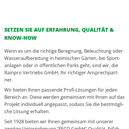
SETZEN SIE AUF ERFAHRUNG, QUALITÄT &
KNOW-HOW
Wenn es um die rich­ti­ge Be­reg­nung, Be­leuch­tung oder
Was­ser­auf­be­rei­tung in hei­mi­schen Gär­ten, bei Sport­
an­la­gen oder in öf­fent­li­chen Parks geht, sind wir, die
Rain­pro Ver­triebs GmbH, Ihr rich­ti­ger An­sprech­part­
ner.
Wir bie­ten Ihnen pas­sen­de Pro­fi-Lö­sun­gen für jeden
Be­reich an. Diese wer­den ge­mein­sam mit Ihnen auf das
Pro­jekt in­di­vi­du­ell an­ge­passt, so­dass Sie die best­mög­li­
che Lö­sung er­hal­ten.
Seit 1928 bie­ten wir Ihnen ge­mein­sam mit un­se­rer
zwei­ten Un­ter­neh­mung "FECO GmbH" Qua­li­tät, Er­fah­