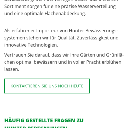
Sor­ti­ment sor­gen für eine prä­zi­se Was­ser­ver­tei­lung
und eine op­ti­ma­le Flä­chen­ab­de­ckung.
Als er­fah­re­ner Im­por­teur von Hun­ter Be­wäs­se­rungs­
sys­te­men ste­hen wir für Qua­li­tät, Zu­ver­läs­sig­keit und
in­no­va­ti­ve Tech­no­lo­gi­en.
Ver­trau­en Sie dar­auf, dass wir Ihre Gär­ten und Grün­flä­
chen op­ti­mal be­wäs­sern und in vol­ler Pracht er­blü­hen
las­sen.
KONTAKTIEREN SIE UNS NOCH HEUTE
HÄUFIG GESTELLTE FRAGEN ZU