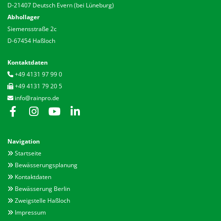
D-21407 Deutsch Evern (bei Lüneburg)
Abhollager
Siemensstraße 2c
D-67454 Haßloch
Kontaktdaten
+49 4131 97 99 0

+49 4131 79 20 5

info@rainpro.de

Navigation
Startseite

Bewässerungsplanung

Kontaktdaten

Bewässerung Berlin

Zweigstelle Haßloch

Impressum
