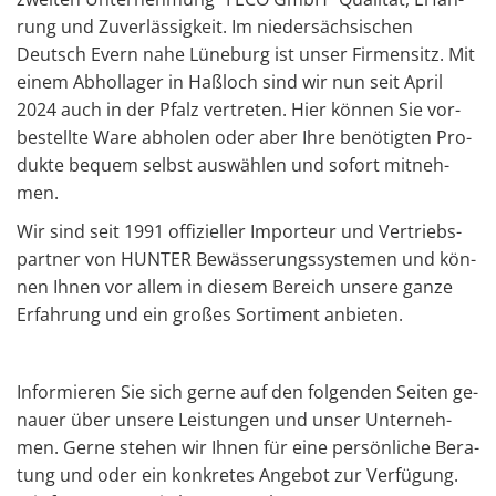
rung und Zu­ver­läs­sig­keit. Im nie­der­säch­si­schen
Deutsch Evern nahe Lü­ne­burg ist unser Fir­men­sitz. Mit
einem Ab­hol­la­ger in Haß­loch sind wir nun seit April
2024 auch in der Pfalz ver­tre­ten. Hier kön­nen Sie vor­
be­stell­te Ware ab­ho­len oder aber Ihre be­nö­tig­ten Pro­
duk­te be­quem selbst aus­wäh­len und so­fort mit­neh­
men.
Wir sind seit 1991 of­fi­zi­el­ler Im­por­teur und Ver­triebs­
part­ner von HUN­TER Be­wäs­se­rungs­sys­te­men und kön­
nen Ihnen vor allem in die­sem Be­reich un­se­re ganze
Er­fah­rung und ein gro­ßes Sor­ti­ment an­bie­ten.
In­for­mie­ren Sie sich gerne auf den fol­gen­den Sei­ten ge­
nau­er über un­se­re Leis­tun­gen und unser Un­ter­neh­
men. Gerne ste­hen wir Ihnen für eine per­sön­li­che Be­ra­
tung und oder ein kon­kre­tes An­ge­bot zur Ver­fü­gung.