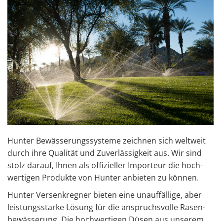
Hun­ter Be­wäs­se­rungs­sys­te­me zeich­nen sich welt­weit
durch ihre Qua­li­tät und Zu­ver­läs­sig­keit aus. Wir sind
stolz dar­auf, Ihnen als of­fi­zi­el­ler Im­por­teur die hoch­
wer­ti­gen Pro­duk­te von Hun­ter an­bie­ten zu kön­nen.
Hun­ter Ver­senk­reg­ner bie­ten eine un­auf­fäl­li­ge, aber
leis­tungs­star­ke Lö­sung für die an­spruchs­vol­le Ra­sen­
be­wäs­se­rung.
Die hoch­wer­ti­gen Düsen aus un­se­rem