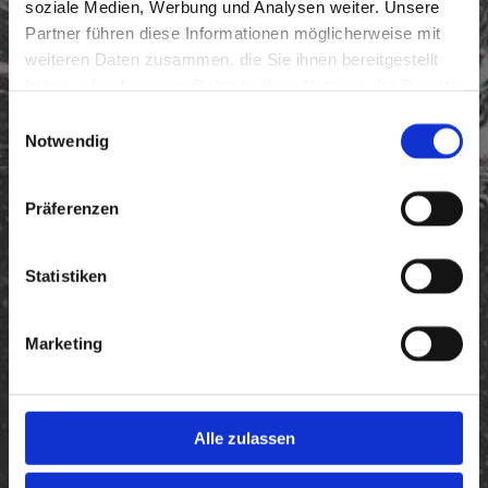
soziale Medien, Werbung und Analysen weiter. Unsere
einschränken. Eine zuverlässige Eis-Freihaltung ist
Partner führen diese Informationen möglicherweise mit
daher ein zentraler Bestandteil des
weiteren Daten zusammen, die Sie ihnen bereitgestellt
Wintermanagements.
haben oder die sie im Rahmen Ihrer Nutzung der Dienste
gesammelt haben.
MEHR LESEN
Einwilligungsauswahl
Notwendig
Präferenzen
Statistiken
Marketing
Alle zulassen
25/11/2025