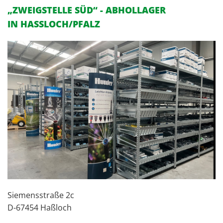
„ZWEIGSTELLE SÜD“ - ABHOLLAGER
IN HASSLOCH/PFALZ
Sie­mens­stra­ße 2c
D-67454 Haß­loch