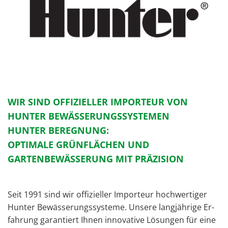
WIR SIND OFFIZIELLER IMPORTEUR VON
HUNTER BEWÄSSERUNGSSYSTEMEN
HUNTER BEREGNUNG:
OPTIMALE GRÜNFLÄCHEN UND
GARTENBEWÄSSERUNG MIT PRÄZISION
Seit 1991 sind wir of­fi­zi­el­ler Im­por­teur hoch­wer­ti­ger
Hun­ter Be­wäs­se­rungs­sys­te­me. Un­se­re lang­jäh­ri­ge Er­
fah­rung ga­ran­tiert Ihnen in­no­va­ti­ve Lö­sun­gen für eine