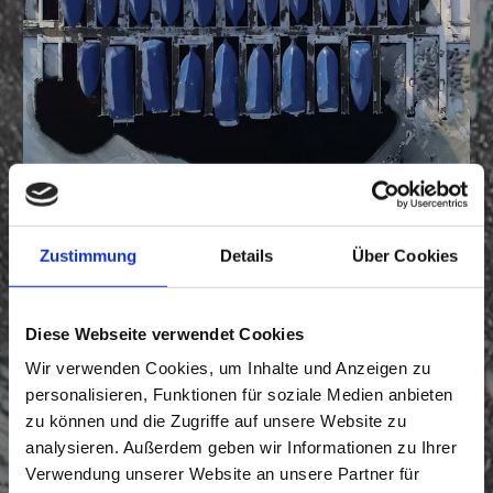
05/02/2026
EIS-FREIHALTUNG UND
WASSERZIRKULATION – VIELSEITIGE
Zustimmung
Details
Über Cookies
EINSATZMÖGLICHKEITEN MIT LÖSUNGEN
VON KASCO MARINE
Diese Webseite verwendet Cookies
In der kalten Jahreszeit stellt Eisbildung an
Wir verwenden Cookies, um Inhalte und Anzeigen zu
Bootsanlegern, Stegen und Hafenanlagen ein
personalisieren, Funktionen für soziale Medien anbieten
erhebliches Risiko dar. Vereiste Wasserflächen können
zu können und die Zugriffe auf unsere Website zu
zu Schäden an Booten und Infrastruktur führen, die
analysieren. Außerdem geben wir Informationen zu Ihrer
Sicherheit von Personen gefährden und den Betrieb
Verwendung unserer Website an unsere Partner für
von Marinas oder gewerblichen Anlegestellen stark