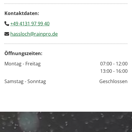
Kon­takt­da­ten:
+49 4131 97 99 40

hass­loch@​rain­pro.​de

Öff­nungs­zei­ten:
Montag - Freitag
07:00 - 12:00
13:00 - 16:00
Samstag - Sonntag
Geschlossen