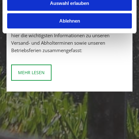
ANGEPASSTE BETRIEBSZEITEN ZUM
Auswahl erlauben
JAHRESWECHSEL & FROHE FEIERTAGE
Damit wir Sie vor den Feiertagen noch rechtzeitig mit
Ablehnen
der gewünschten Ware versorgen können, haben wir
hier die wichtigsten Informationen zu unseren
Versand- und Abholterminen sowie unseren
Betriebsferien zusammengefasst:
MEHR LESEN