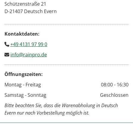
Schüt­zen­stra­ße 21
D-21407 Deutsch Evern
Kon­takt­da­ten:
+49 4131 97 99 0

info@​rainpro.​de

Öff­nungs­zei­ten:
Montag - Freitag
08:00 - 16:30
Samstag - Sonntag
Geschlossen
Bitte be­ach­ten Sie, dass die Wa­renab­ho­lung in Deutsch
Evern nur nach Vor­be­stel­lung mög­lich ist.